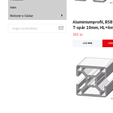
Hem
Motorer o Växlar
Aluminiumprofil, BSB
T-spår 10mm, HL=6m
365 kr
LÄS MER