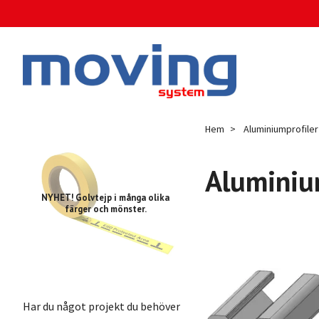
Hem
Aluminiumprofiler
Aluminiu
NYHET! Golvtejp i många olika
färger och mönster.
Har du något projekt du behöver