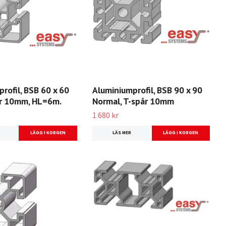
rofil, BSB 60 x 60
Aluminiumprofil, BSB 90 x 90
pår 10mm, HL=6m.
Normal, T-spår 10mm
1 680 kr
LÄS MER