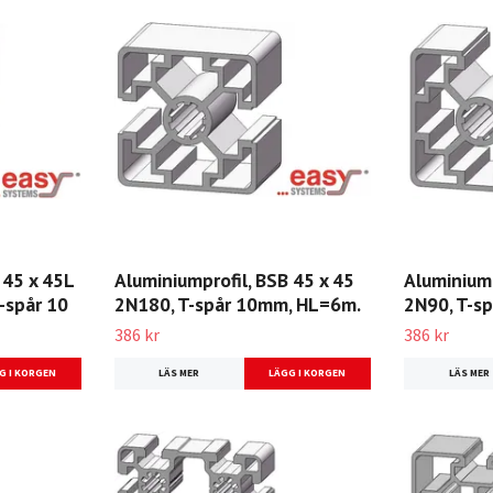
 45 x 45L
Aluminiumprofil, BSB 45 x 45
Aluminiump
T-spår 10
2N180, T-spår 10mm, HL=6m.
2N90, T-s
386 kr
386 kr
LÄS MER
LÄS MER