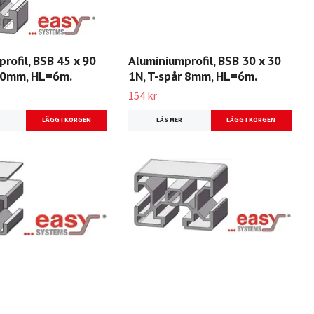
rofil, BSB 45 x 90
Aluminiumprofil, BSB 30 x 30
 10mm, HL=6m.
1N, T-spår 8mm, HL=6m.
154 kr
LÄS MER