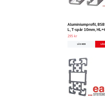
Aluminiumprofil, BSB
L, T-spår 10mm, HL=
295 kr
LÄS MER