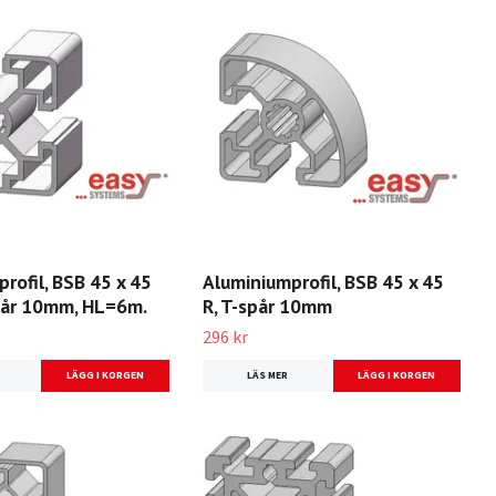
rofil, BSB 45 x 45
Aluminiumprofil, BSB 45 x 45
pår 10mm, HL=6m.
R, T-spår 10mm
296 kr
LÄS MER