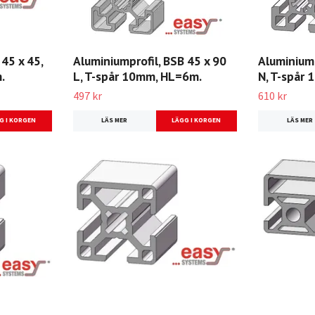
 45 x 45,
Aluminiumprofil, BSB 45 x 90
Aluminiump
.
L, T-spår 10mm, HL=6m.
N, T-spår
497 kr
610 kr
LÄS MER
LÄS MER