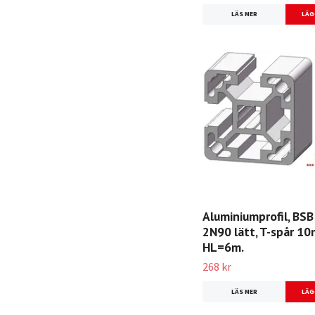
LÄS MER
Aluminiumprofil, BSB
2N90 lätt, T-spår 1
HL=6m.
268 kr
LÄS MER