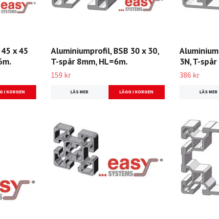
 45 x 45
Aluminiumprofil, BSB 30 x 30,
Aluminiump
6m.
T-spår 8mm, HL=6m.
3N, T-spå
159 kr
386 kr
LÄS MER
LÄS MER