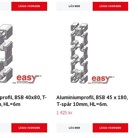
LÄS MER
rofil, BSB 40x80, T-
Aluminiumprofil, BSB 45 x 180,
m, HL=6m
T-spår 10mm, HL=6m.
1 425 kr
LÄS MER