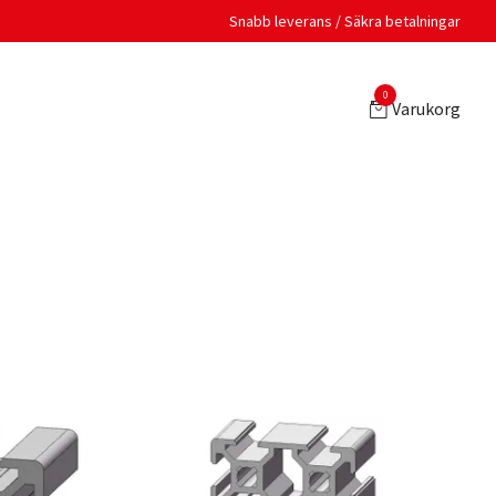
Snabb leverans / Säkra betalningar
0
Varukorg