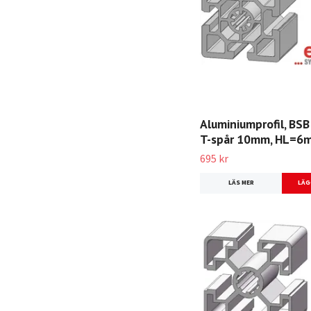
Aluminiumprofil, BSB
T-spår 10mm, HL=6m
695 kr
LÄS MER