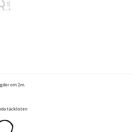
ängder om 2m.
nda täcklisten