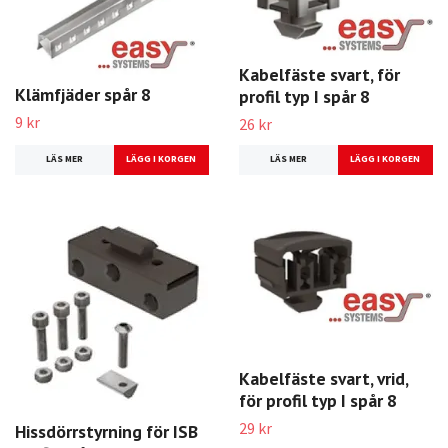
Kabelfäste svart, för
Klämfjäder spår 8
profil typ I spår 8
9 kr
26 kr
LÄS MER
LÄS MER
Kabelfäste svart, vrid,
för profil typ I spår 8
29 kr
Hissdörrstyrning för ISB