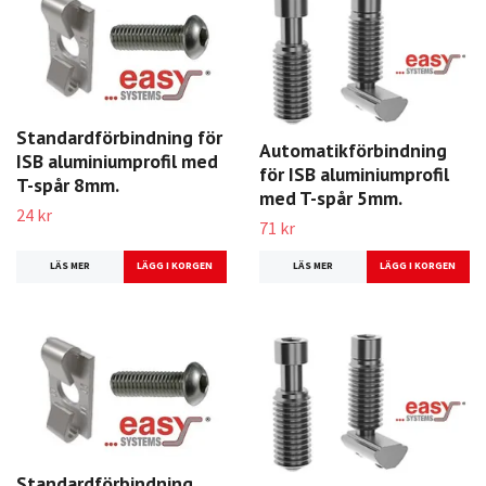
Standardförbindning för
Automatikförbindning
ISB aluminiumprofil med
för ISB aluminiumprofil
T-spår 8mm.
med T-spår 5mm.
24 kr
71 kr
LÄS MER
LÄS MER
Standardförbindning,