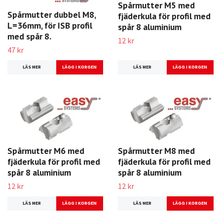
Spårmutter M5 med
Spårmutter dubbel M8,
fjäderkula för profil med
L=36mm, för ISB profil
spår 8 aluminium
med spår 8.
12 kr
47 kr
LÄS MER
LÄS MER
Spårmutter M6 med
Spårmutter M8 med
fjäderkula för profil med
fjäderkula för profil med
spår 8 aluminium
spår 8 aluminium
12 kr
12 kr
LÄS MER
LÄS MER