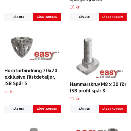
10 kr
LÄS MER
LÄS MER
Hörnförbindning 20x20
exklusive fästdetaljer,
ISB Spår 5
Hammarskruv M8 x 30 för
ISB profil spår 8.
61 kr
12 kr
LÄS MER
LÄS MER