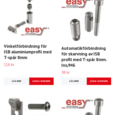
Vinkelförbindning för
Automatikförbindning
ISB aluminiumprofil med
för skarvning av ISB
T-spår 8mm
profil med T-spår 8mm.
116 kr
Ins/M6
38 kr
LÄS MER
LÄS MER