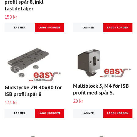
profil spår 8, inkl
fästdetaljer
153 kr
LÄS MER
LÄS MER
Multiblock 5, M4 för ISB
Glidstycke ZN 40x80 för
profil med spår 5.
ISB profil spår 8
20 kr
141 kr
LÄS MER
LÄS MER