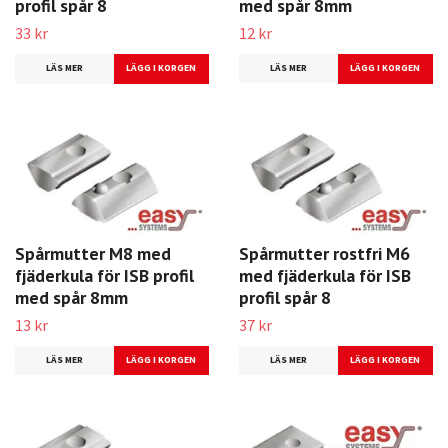
profil spår 8
med spår 8mm
33 kr
12 kr
LÄS MER
LÄS MER
Spårmutter M8 med
Spårmutter rostfri M6
fjäderkula för ISB profil
med fjäderkula för ISB
med spår 8mm
profil spår 8
13 kr
37 kr
LÄS MER
LÄS MER