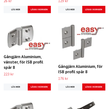
26 kr
129 kr
LÄS MER
LÄS MER
Gångjärn Aluminium,
vänster, för ISB profil
Gångjärn Aluminium, för
spår 8
ISB profil spår 8
223 kr
176 kr
LÄS MER
LÄS MER