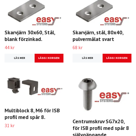
Skarvjärn 30x60, Stål,
Skarvjärn, stål, 80x40,
blank förzinkad.
pulvermålat svart
44 kr
68 kr
LÄS MER
LÄS MER
Multiblock 8, M6 för ISB
profil med spår 8.
Centrumskruv SG7x20,
31 kr
för ISB profil med spår 8
självgängande