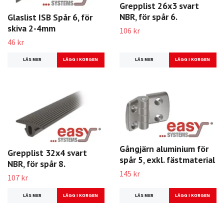
Grepplist 26x3 svart
NBR, för spår 6.
Glaslist ISB Spår 6, för
skiva 2-4mm
106 kr
46 kr
LÄS MER
LÄS MER
Gångjärn aluminium för
Grepplist 32x4 svart
spår 5, exkl. fästmaterial
NBR, för spår 8.
145 kr
107 kr
LÄS MER
LÄS MER