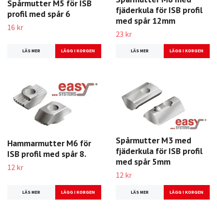
Spårmutter M5 för ISB
fjäderkula för ISB profil
profil med spår 6
med spår 12mm
16 kr
23 kr
LÄS MER
LÄS MER
Spårmutter M3 med
Hammarmutter M6 för
fjäderkula för ISB profil
ISB profil med spår 8.
med spår 5mm
12 kr
12 kr
LÄS MER
LÄS MER