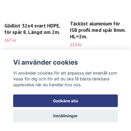
Täcklist U, svart, PP, för
Täcklist U, natur, PP, för
Vi använder cookies
ISB profil spår 8. HL=2m
ISB profil spår 8. HL=2m
57 kr
46 kr
Vi använder cookies för att anpassa det innehåll som
visas för dig och för att du ska få bästa tänkbara
LÄS MER
LÄS MER
upplevelse när du handlar hos oss.
Godkänn alla
Inställningar
Täcklist aluminium för