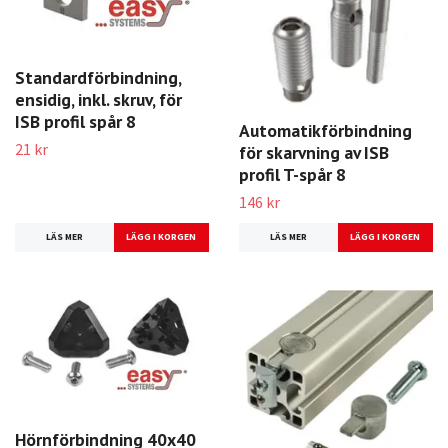
Standardförbindning,
ensidig, inkl. skruv, för
ISB profil spår 8
Automatikförbindning
21 kr
för skarvning av ISB
profil T-spår 8
146 kr
LÄS MER
LÄS MER
Hörnförbindning 40x40