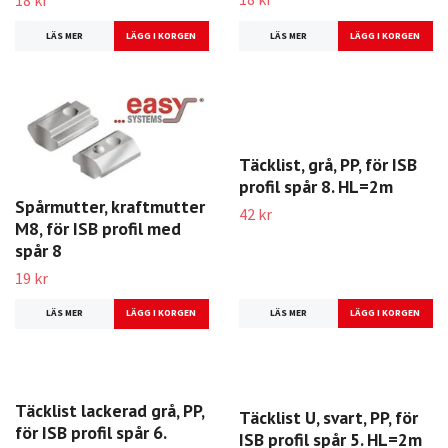
18 kr
LÄS MER
LÄS MER
Spårmutter, kraftmutter
Täcklist, grå, PP, för ISB
M8, för ISB profil med
profil spår 8. HL=2m
spår 8
42 kr
19 kr
LÄS MER
LÄS MER