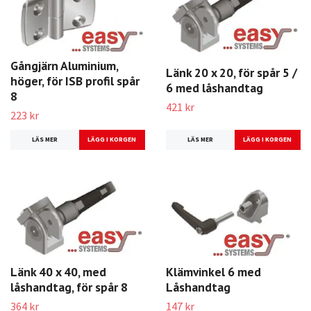
Gångjärn Aluminium,
Länk 20 x 20, för spår 5 /
höger, för ISB profil spår
6 med låshandtag
8
421 kr
223 kr
LÄS MER
LÄS MER
Länk 40 x 40, med
Klämvinkel 6 med
låshandtag, för spår 8
Låshandtag
364 kr
147 kr