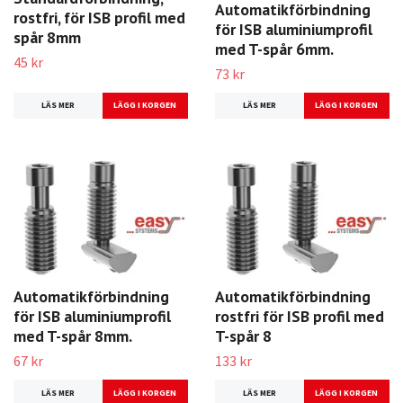
Automatikförbindning
rostfri, för ISB profil med
för ISB aluminiumprofil
spår 8mm
med T-spår 6mm.
45 kr
73 kr
LÄS MER
LÄS MER
Automatikförbindning
Automatikförbindning
för ISB aluminiumprofil
rostfri för ISB profil med
med T-spår 8mm.
T-spår 8
67 kr
133 kr
LÄS MER
LÄS MER