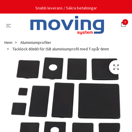
Snabb leverans / Säkra betalningar
0
Hem
Aluminiumprofiler
Täcklock 60x60 för ISB aluminiumprofil med T-spår 6mm