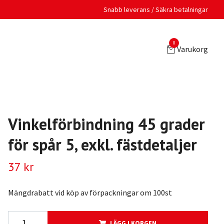
Snabb leverans / Säkra betalningar
0
Varukorg
Vinkelförbindning 45 grader
för spår 5, exkl. fästdetaljer
37 kr
Mängdrabatt vid köp av förpackningar om 100st
LÄGG I KORGEN