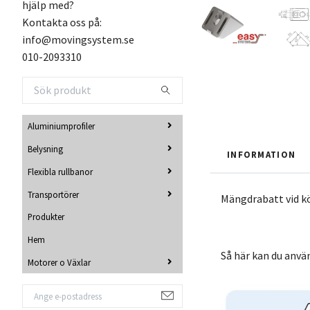
hjälp med?
Kontakta oss på:
info@movingsystem.se
010-2093310
Aluminiumprofiler
Belysning
INFORMATION
Flexibla rullbanor
Transportörer
Mängdrabatt vid k
Produkter
Hem
Så här kan du anvä
Motorer o Växlar