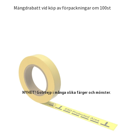
Mängdrabatt vid köp av förpackningar om 100st
NYHET! Golvtejp i många olika färger och mönster.