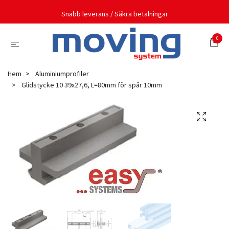
Snabb leverans / Säkra betalningar
0
Hem
Aluminiumprofiler
Glidstycke 10 39x27,6, L=80mm för spår 10mm