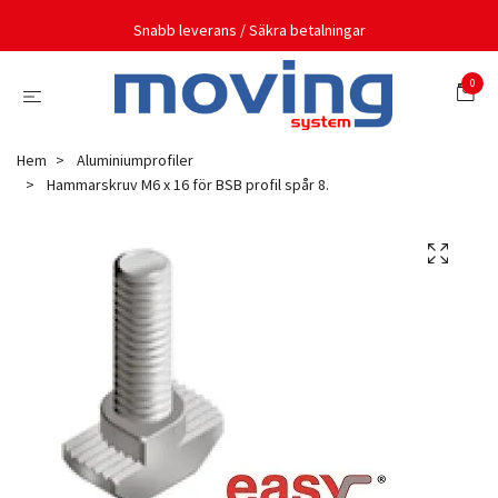
Snabb leverans / Säkra betalningar
0
Hem
Aluminiumprofiler
Hammarskruv M6 x 16 för BSB profil spår 8.