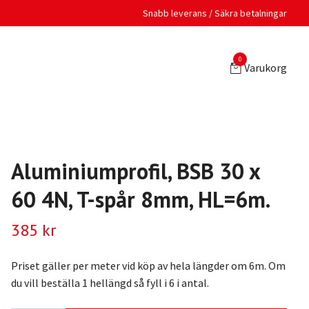
Snabb leverans / Säkra betalningar
0
Varukorg
Aluminiumprofil, BSB 30 x
60 4N, T-spår 8mm, HL=6m.
385 kr
Priset gäller per meter vid köp av hela längder om 6m. Om
du vill beställa 1 hellängd så fyll i 6 i antal.