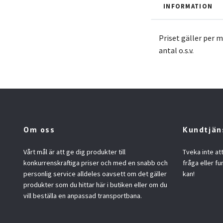
INFORMATION
Priset gäller per me
antal o.s.v.
Om oss
Kundtjän
Vårt mål är att ge dig produkter till
Tveka inte at
konkurrenskraftiga priser och med en snabb och
fråga eller fu
personlig service alldeles oavsett om det gäller
kan!
produkter som du hittar här i butiken eller om du
vill beställa en anpassad transportbana.