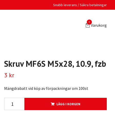
Snabb leverans / Säkra betalningar
0
Varukorg
Skruv MF6S M5x28, 10.9, fzb
3 kr
Mängdrabatt vid köp av förpackningar om 100st
LÄGG I KORGEN