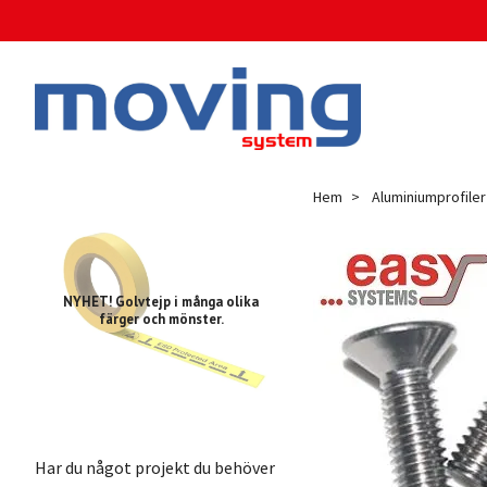
Hem
Aluminiumprofiler
NYHET! Golvtejp i många olika
färger och mönster.
Har du något projekt du behöver