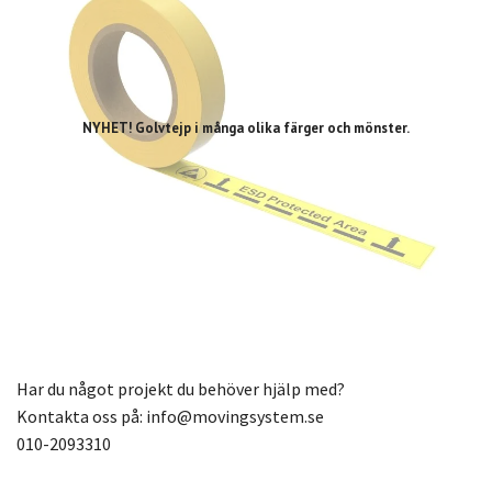
NYHET! Golvtejp i många olika färger och mönster.
Har du något projekt du behöver hjälp med?
Kontakta oss på:
info@movingsystem.se
010-2093310