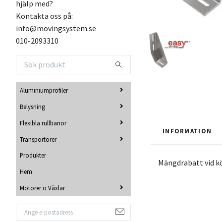
hjälp med?
Kontakta oss på:
info@movingsystem.se
010-2093310
Aluminiumprofiler
Belysning
Flexibla rullbanor
INFORMATION
Transportörer
Produkter
Mängdrabatt vid k
Hem
Motorer o Växlar