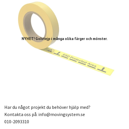
NYHET! Golvtejp i många olika färger och mönster.
Har du något projekt du behöver hjälp med?
Kontakta oss på:
info@movingsystem.se
010-2093310