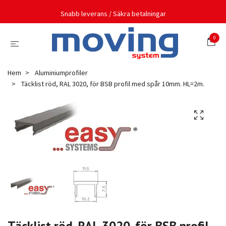
Snabb leverans / Säkra betalningar
0
Hem
Aluminiumprofiler
Täcklist röd, RAL 3020, för BSB profil med spår 10mm. HL=2m.
Täcklist röd, RAL 3020, för BSB profil