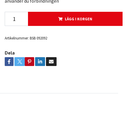
använder du förbindningen
LÄGG I KORGEN
Artikelnummer:
BSB 092092
Dela