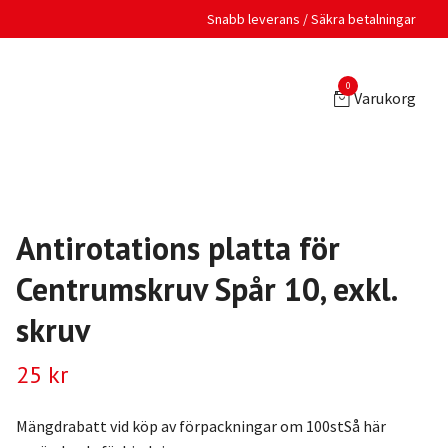
Snabb leverans / Säkra betalningar
0
Varukorg
Antirotations platta för
Centrumskruv Spår 10, exkl.
skruv
25 kr
Mängdrabatt vid köp av förpackningar om 100stSå här