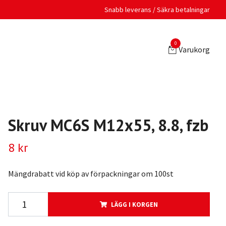
Snabb leverans / Säkra betalningar
0
Varukorg
Skruv MC6S M12x55, 8.8, fzb
8 kr
Mängdrabatt vid köp av förpackningar om 100st
LÄGG I KORGEN