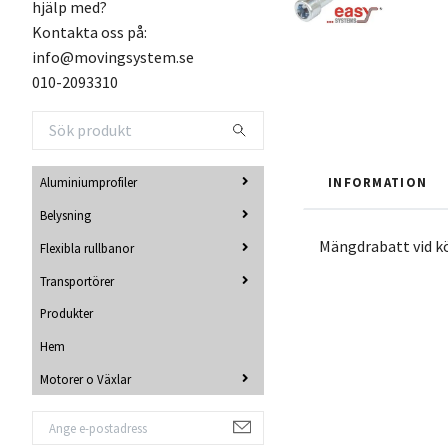
hjälp med?
Kontakta oss på:
info@movingsystem.se
010-2093310
INFORMATION
Aluminiumprofiler
Belysning
Mängdrabatt vid k
Flexibla rullbanor
Transportörer
Produkter
Hem
Motorer o Växlar