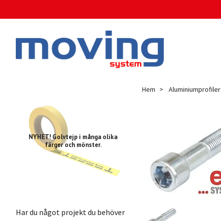
Hem
Aluminiumprofiler
NYHET! Golvtejp i många olika
färger och mönster.
Har du något projekt du behöver