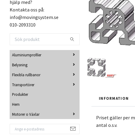
hjälp med?
Kontakta oss på:
info@movingsystem.se
010-2093310
Aluminiumprofiler
Belysning
Flexibla rullbanor
Transportörer
Produkter
INFORMATION
Hem
Motorer o Växlar
Priset gäller per me
antal o.s.v.