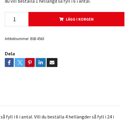
du vill beställa 1 hellängd så fyll i 6 i antal.
LÄGG I KORGEN
Artikelnummer:
BSB 4563
Dela
yll i 6 i antal. Vill du beställa 4 hellängder så fyll i 24 i