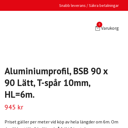
Snabb leverans / Säkra betalningar
0
Varukorg
Aluminiumprofil, BSB 90 x
90 Lätt, T-spår 10mm,
HL=6m.
945 kr
Priset gäller per meter vid köp av hela längder om 6m. Om