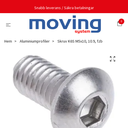
Snabb leverans / Säkra betalningar
0
Hem
Aluminiumprofiler
Skruv K6S M5x10, 10.9, fzb