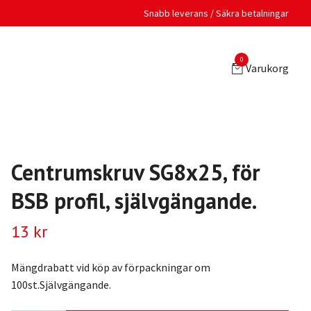
Snabb leverans / Säkra betalningar
0
Varukorg
Centrumskruv SG8x25, för
BSB profil, självgängande.
13 kr
Mängdrabatt vid köp av förpackningar om
100st.Självgängande.