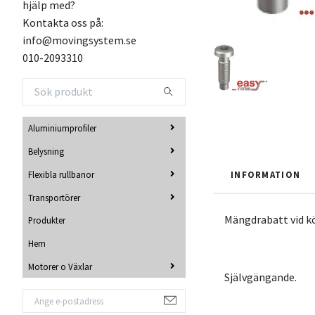
hjälp med?
Kontakta oss på:
info@movingsystem.se
010-2093310
Aluminiumprofiler
Belysning
Flexibla rullbanor
INFORMATION
Transportörer
Mängdrabatt vid k
Produkter
Hem
Motorer o Växlar
Självgängande.