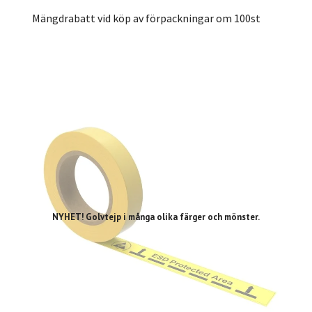
Mängdrabatt vid köp av förpackningar om 100st
NYHET! Golvtejp i många olika färger och mönster.