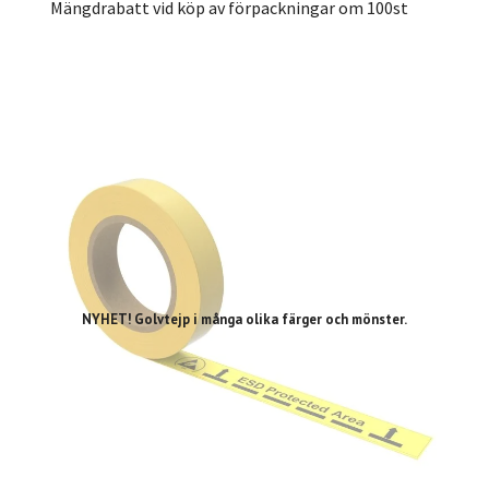
Mängdrabatt vid köp av förpackningar om 100st
NYHET! Golvtejp i många olika färger och mönster.