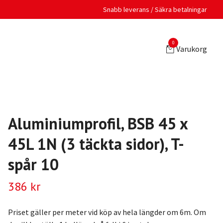
Snabb leverans / Säkra betalningar
0
Varukorg
Aluminiumprofil, BSB 45 x
45L 1N (3 täckta sidor), T-
spår 10
386 kr
Priset gäller per meter vid köp av hela längder om 6m. Om